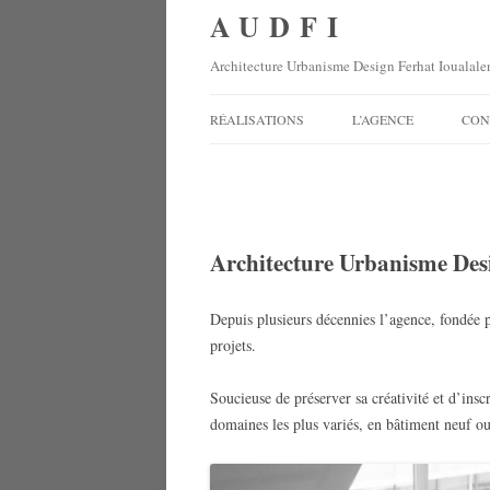
AUDFI
Architecture Urbanisme Design Ferhat Ioualale
RÉALISATIONS
L’AGENCE
CON
COMMERCES
Accueil
BUREAUX
Architecture Urbanisme Des
CULTUEL
HÔTELS
Depuis plusieurs décennies l’agence, fondée p
projets.
LOGEMENTS
Soucieuse de préserver sa créativité et d’insc
domaines les plus variés, en bâtiment neuf ou 