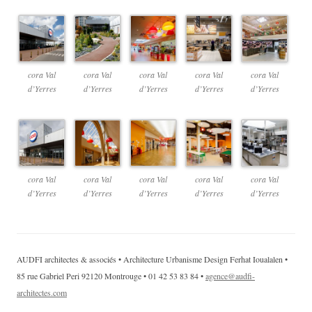
cora Val
cora Val
cora Val
cora Val
cora Val
d’Yerres
d’Yerres
d’Yerres
d’Yerres
d’Yerres
cora Val
cora Val
cora Val
cora Val
cora Val
d’Yerres
d’Yerres
d’Yerres
d’Yerres
d’Yerres
AUDFI architectes & associés • Architecture Urbanisme Design Ferhat Ioualalen •
85 rue Gabriel Peri 92120 Montrouge • 01 42 53 83 84 •
agence@audfi-
architectes.com