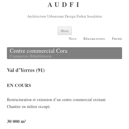
AUDFI
Architecture Urbanisme Design Ferhat Ioualalen
Aller
Menu
au
contenu
Neuf
Réhabilitaion
Presse
principal
Centre commercial Cora
Commerces Réhabilitaion
Val d’Yerres (91)
EN COURS
Restructuration et extension d’un centre commercial existant.
Chantier en milieu occupé.
30 000 m²